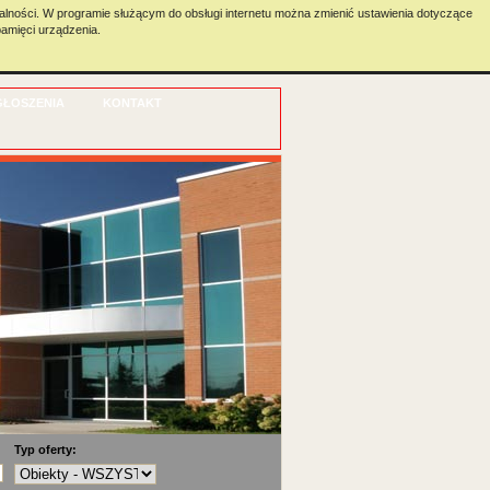
zalności. W programie służącym do obsługi internetu można zmienić ustawienia dotyczące
amięci urządzenia.
MAIL
SCHOWEK
PORÓWNAJ
GŁOSZENIA
KONTAKT
Typ oferty: