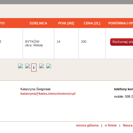
STO
DZIELNICA
POW. [M2]
CENA [ZŁ]
PORÓWNAJ OF
E
BYTKÓW
14
200
ulica: Watoły
1
Katarzyna Świgoniak
telefony ko
katarzyna@katex.nieruchomosci.pl
mobile: 508 
strona główna
|
o firmie
|
Nasza 