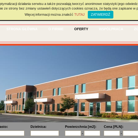
ptymalizacji działania serwisu a także pozwalają tworzyć anonimowe statystyki jego odwied
nie ze strony bez zmiany ustawień dotyczących cookies oznacza, że będą one zapisane w p
E
Więcej informacji można znaleźć
TUTAJ
ZATWIERDŹ
STRONA GŁÓWNA
O FIRMIE
OFERTY
WSPÓŁPRACA
Z
asto:
Dzielnica:
Powierzchnia [m2]:
Cena [PLN]:
-
-